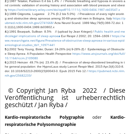
2.)
 1987 Telakivi, Partinen 0.4 bis 1.4%  /  / Periodic breathing and hypoxia in snorers a
nd controls: validation of snoring history and association with blood pressure and obesi
https://onlinelibrary.wiley.com/doi/epdf/10.1111/j.1600-0404.1987.tb03547.x
ty 
3.)
 1989 Cirignotta, Lugaresi    2.7% (0.2 bis 5.0%)   / Prevalence of every night snorin
https://p
g and obstructive sleep apnoeas among 30-69-year-old men in Bologna, Italy 
ubmed.ncbi.nlm.nih.gov/2741668/
 Acta Neurol Scand. 1989 May;79(5):366-72.doi: 1
0.1111/j.1600-0404.1989.tb03802.x 
Public health and me
4.)
 1991 Bearpark, Sullivan  8.5%    // (upload by Jean Krieger) / 
dicolegal implications of sleep apnoe
a 
https://w
Eur Respir J 2002; 20: 1594–1609 / 
ww.researchgate.net/figure/Prevalence-of-obstructive-sleep-apnoea-in-various-epid
emiological-studies_tbl1_10971441
5.)
 2002 Terry Young, Bixler, Duran: 24-26% (m) 9-28% (f) /  Epidemiology of Obstructiv
https://www.atsjournals.org/doi/full/
e Sleep Apnea  A Population Health Perspective 
10.1164/rccm.210908
0
6.) 
2015 Heinzer  49.7% (m)  23.4% (f)  /  Prevalence of sleep-disordered breathing in t
he general population: the HypnoLaus study Lancet Respir Med. 2015 Apr;3(4):310-8.
https://pubmed.ncbi.nlm.
doi: 10.1016/S2213-2600(15)00043-0. Epub 2015 Feb 12 / 
nih.gov/25682233/
© Copyright Jan Ryba 2022 / Diese
Veröffentlichung ist urheberrechtlich
geschützt / Jan Ryba /
Kardio-respiratorische Polygraphie
oder
Kardio-
respiratorische Polysomnographie