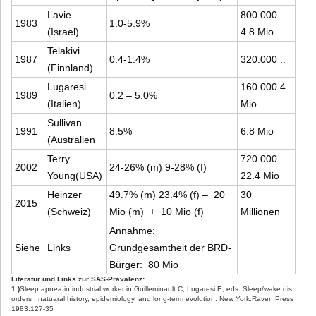
Lavie
800.000
1983
1.0-5.9%
(Israel)
4.8 Mio
Telakivi
1987
0.4-1.4%
320.000 ..
(Finnland)
Lugaresi
160.000 4
1989
0.2 – 5.0%
(Italien)
Mio
Sullivan
1991
8.5%
6.8 Mio
(Australien
Terry
720.000
2002
24-26% (m) 9-28% (f)
Young(USA)
22.4 Mio
Heinzer
49.7% (m) 23.4% (f) – 20
30
2015
(Schweiz)
Mio (m) + 10 Mio (f)
Millionen
Annahme:
Siehe
Links
Grundgesamtheit der BRD-
Bürger: 80 Mio
Literatur und Links zur SAS-Prävalenz: 
1.)
Sleep apnea in industrial worker in Guilleminault C, Lugaresi E, eds. Sleep/wake dis
orders : natuaral history, epidemiology, and long-term evolution. New York:Raven Press 
1983:127-35 