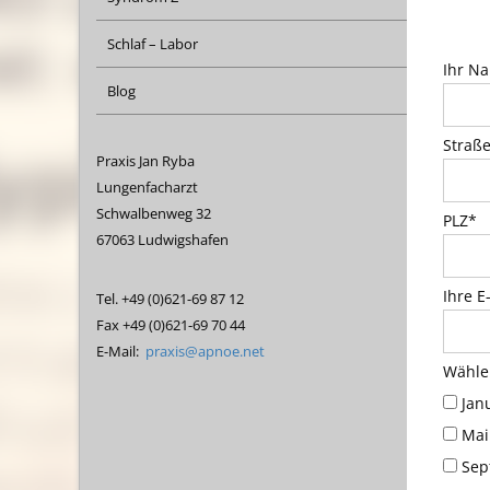
Schlaf – Labor
Ihr N
Blog
Straß
Praxis Jan Ryba
Lungenfacharzt
Schwalbenweg 32
PLZ*
67063 Ludwigshafen
Ihre E
Tel. +49 (0)621-69 87 12
Fax +49 (0)621-69 70 44
E-Mail:
praxis@apnoe.net
Wählen
Jan
Mai
Sep