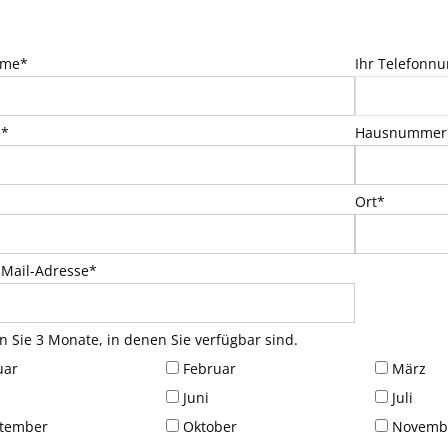
ame*
Ihr Telefon
e*
Hausnummer
Ort*
-Mail-Adresse*
 Sie 3 Monate, in denen Sie verfügbar sind.
uar
Februar
März
Juni
Juli
tember
Oktober
Novemb