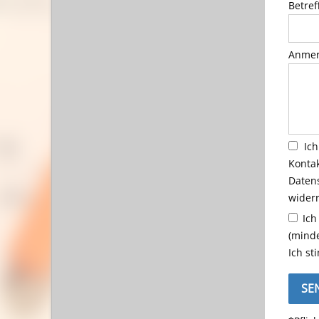
Betref
Anmer
Ic
Kont
Daten
wider
Ich
(mind
Ich st